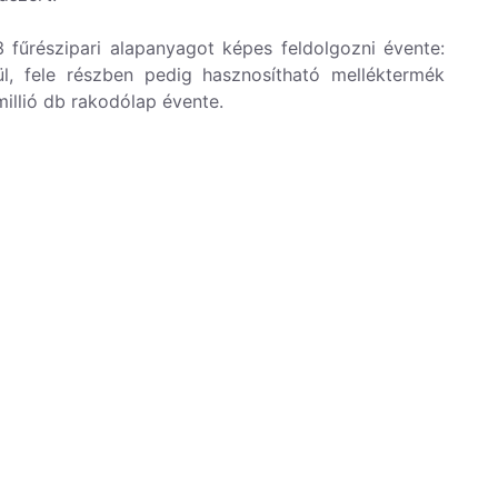
m3
fűrészipari alapanyagot képes feldolgozni évente:
ül, fele részben pedig hasznosítható melléktermék
 millió db rakodólap évente.