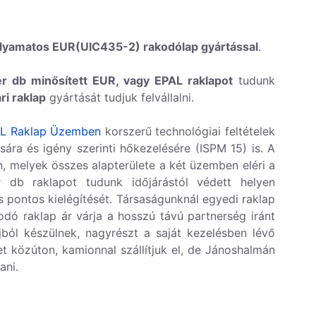
olyamatos EUR(UIC435-2) rakodólap gyártással
.
r db minősített EUR, vagy EPAL raklapot
tudunk
ari raklap
gyártását tudjuk felvállalni.
L Raklap Üzemben
korszerű technológiai feltételek
sára és igény szerinti hőkezelésére (ISPM 15) is. A
n, melyek összes alapterülete a két üzemben eléri a
db raklapot tudunk időjárástól védett helyen
és pontos kielégítését. Társaságunknál egyedi raklap
odó raklap ár várja a hosszú távú partnerség iránt
ból készülnek, nagyrészt a saját kezelésben lévő
 közúton, kamionnal szállítjuk el, de Jánoshalmán
ani.