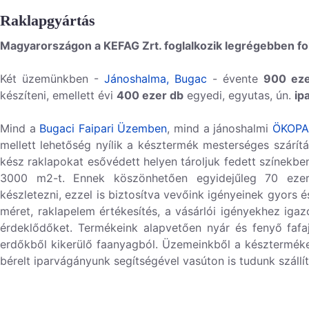
Raklapgyártás
Magyarországon a KEFAG Zrt. foglalkozik legrégebben f
Két üzemünkben -
Jánoshalma,
Bugac
- évente
900 eze
készíteni, emellett évi
400 ezer db
egyedi, egyutas, ún.
ip
Mind a
Bugaci Faipari Üzemben
, mind a jánoshalmi
ÖKOPA
mellett lehetőség nyílik a késztermék mesterséges szárítá
kész raklapokat esővédett helyen tároljuk fedett színekbe
3000 m2-t. Ennek köszönhetően egyidejűleg 70 ezer 
készletezni, ezzel is biztosítva vevőink igényeinek gyors 
méret, raklapelem értékesítés, a vásárlói igényekhez igaz
érdeklődőket. Termékeink alapvetően nyár és fenyő fafaj
erdőkből kikerülő faanyagból. Üzemeinkből a készterméket
bérelt iparvágányunk segítségével vasúton is tudunk szállít