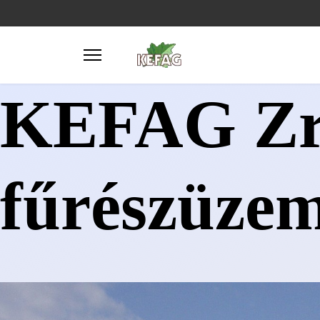
KEFAG Zr
fűrészüze