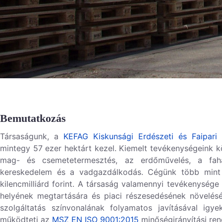
Bemutatkozás
Társaságunk, a
KEFAG Kiskunsági Erdészeti és Faipari 
mintegy
57 ezer hektárt
kezel. Kiemelt tevékenységeink k
mag- és csemetetermesztés, az erdőművelés, a fahas
kereskedelem és a vadgazdálkodás. Cégünk több min
kilenc
milliárd forint
. A társaság valamennyi tevékenysége s
helyének megtartására és piaci részesedésének növelés
szolgáltatás színvonalának folyamatos javításával igy
működteti az
MSZ EN ISO 9001:2015
minőségirányítási ren