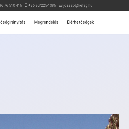
36 76 510 416
+36 30/225-1086
jozsab@kefag.hu
őségirányítás
Megrendelés
Elérhetőségek