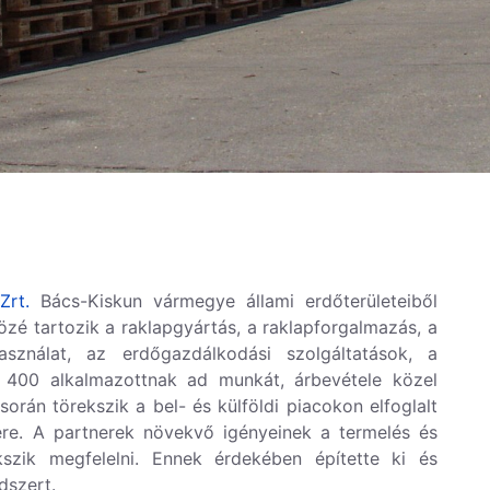
Zrt.
Bács-Kiskun vármegye állami erdőterületeiből
özé tartozik a
raklapgyártás
, a
raklapforgalmazás
, a
ználat, az erdőgazdálkodási szolgáltatások, a
t
400 alkalmazottnak
ad munkát, árbevétele közel
orán törekszik a bel- és külföldi piacokon elfoglalt
ére. A partnerek növekvő igényeinek a termelés és
ekszik megfelelni. Ennek érdekében építette ki és
dszert.